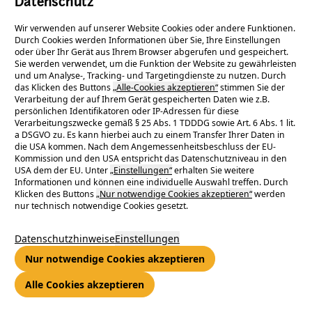
Datenschutz
Wir verwenden auf unserer Website Cookies oder andere Funktionen.
Durch Cookies werden Informationen über Sie, Ihre Einstellungen
oder über Ihr Gerät aus Ihrem Browser abgerufen und gespeichert.
Sie werden verwendet, um die Funktion der Website zu gewährleisten
und um Analyse-, Tracking- und Targetingdienste zu nutzen. Durch
das Klicken des Buttons
„Alle-Cookies akzeptieren“
stimmen Sie der
Verarbeitung der auf Ihrem Gerät gespeicherten Daten wie z.B.
Die Bürgerbeteiligung in die
persönlichen Identifikatoren oder IP-Adressen für diese
Verarbeitungszwecke gemäß § 25 Abs. 1 TDDDG sowie Art. 6 Abs. 1 lit.
Solaranlage auf dem Merck-
a DSGVO zu. Es kann hierbei auch zu einem Transfer Ihrer Daten in
die USA kommen. Nach dem Angemessenheitsbeschluss der EU-
Kommission und den USA entspricht das Datenschutzniveau in den
Stadion.
USA dem der EU. Unter
„Einstellungen“
erhalten Sie weitere
Informationen und können eine individuelle Auswahl treffen. Durch
Klicken des Buttons
„Nur notwendige Cookies akzeptieren“
werden
nur technisch notwendige Cookies gesetzt.
Die ENTEGA NATURpur realisiert auf den Stadiondächern der
Datenschutzhinweise
Einstellungen
Haupttribüne und der Gegengerade eine Photovoltaikanlage
mit rund 2.900 Modulen. Dabei sollen circa 46 % des
Nur notwendige Cookies akzeptieren
produzierten Stroms direkt im Stadion verwendet werden. Der
Alle Cookies akzeptieren
nicht genutzte Strom wird in das Verteilnetz eingespeist und
geht an die Darmstädter Haushalte.