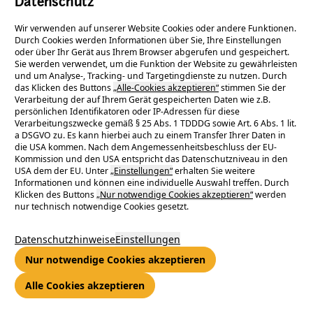
Datenschutz
Wir verwenden auf unserer Website Cookies oder andere Funktionen.
Durch Cookies werden Informationen über Sie, Ihre Einstellungen
oder über Ihr Gerät aus Ihrem Browser abgerufen und gespeichert.
Sie werden verwendet, um die Funktion der Website zu gewährleisten
und um Analyse-, Tracking- und Targetingdienste zu nutzen. Durch
das Klicken des Buttons
„Alle-Cookies akzeptieren“
stimmen Sie der
Verarbeitung der auf Ihrem Gerät gespeicherten Daten wie z.B.
persönlichen Identifikatoren oder IP-Adressen für diese
Verarbeitungszwecke gemäß § 25 Abs. 1 TDDDG sowie Art. 6 Abs. 1 lit.
a DSGVO zu. Es kann hierbei auch zu einem Transfer Ihrer Daten in
die USA kommen. Nach dem Angemessenheitsbeschluss der EU-
Kommission und den USA entspricht das Datenschutzniveau in den
Rechtmäßig und
USA dem der EU. Unter
„Einstellungen“
erhalten Sie weitere
Informationen und können eine individuelle Auswahl treffen. Durch
verantwortungsbewusst handeln.
Klicken des Buttons
„Nur notwendige Cookies akzeptieren“
werden
nur technisch notwendige Cookies gesetzt.
Datenschutzhinweise
Einstellungen
Der ENTEGA-Konzern versteht sich als ein Wegbereiter
Nur notwendige Cookies akzeptieren
verantwortungsbewussten Handelns in der deutschen
(Energie-) Wirtschaft: ökologisch nachhaltig, wirtschaftlich
Alle Cookies akzeptieren
erfolgreich und weitblickend in der Entwicklung einer