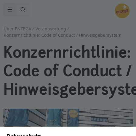
Zur Suche
Navigation öffnen
Über ENTEGA
Verantwortung
Konzernrichtlinie: Code of Conduct / Hinweisgebersystem
Konzernrichtlinie:
Code of Conduct /
Hinweisgebersyst