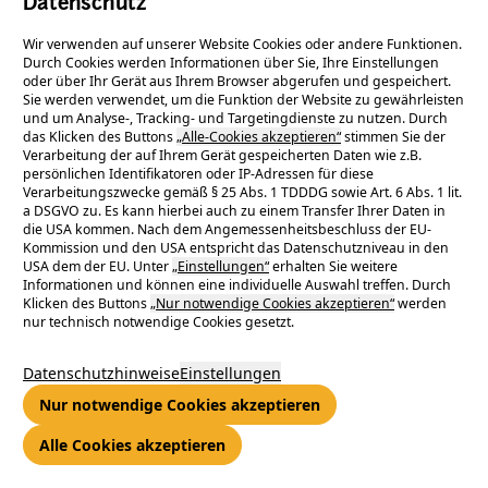
Datenschutz
Foto: Jürgen Mai
Wir verwenden auf unserer Website Cookies oder andere Funktionen.
Durch Cookies werden Informationen über Sie, Ihre Einstellungen
oder über Ihr Gerät aus Ihrem Browser abgerufen und gespeichert.
Sie werden verwendet, um die Funktion der Website zu gewährleisten
Städte und Gemeinden ins rechte
und um Analyse-, Tracking- und Targetingdienste zu nutzen. Durch
das Klicken des Buttons
„Alle-Cookies akzeptieren“
stimmen Sie der
Verarbeitung der auf Ihrem Gerät gespeicherten Daten wie z.B.
Licht gesetzt
persönlichen Identifikatoren oder IP-Adressen für diese
Verarbeitungszwecke gemäß § 25 Abs. 1 TDDDG sowie Art. 6 Abs. 1 lit.
a DSGVO zu. Es kann hierbei auch zu einem Transfer Ihrer Daten in
die USA kommen. Nach dem Angemessenheitsbeschluss der EU-
Kommission und den USA entspricht das Datenschutzniveau in den
Straßen, Wege und Plätze in Städten und Gemeinden sollen in
USA dem der EU. Unter
„Einstellungen“
erhalten Sie weitere
der Dunkelheit beleuchtet sein, damit der Verkehr sicher
Informationen und können eine individuelle Auswahl treffen. Durch
Klicken des Buttons
„Nur notwendige Cookies akzeptieren“
werden
fließen kann und alle Verkehrsteilnehmer ungefährdet bleiben.
nur technisch notwendige Cookies gesetzt.
Sie muss wirtschaftlich optimal und technisch einwandfrei
betrieben werden.
Datenschutzhinweise
Einstellungen
e-netz Südhessen und ENTEGA sind Partner von rund 60
Nur notwendige Cookies akzeptieren
südhessischen Kommunen bei Straßenbeleuchtung,
Sonderbeleuchtung und Verkehrsbeleuchtung. Wir verfügen
Alle Cookies akzeptieren
über lange Erfahrung im Bau und Betrieb, bei der