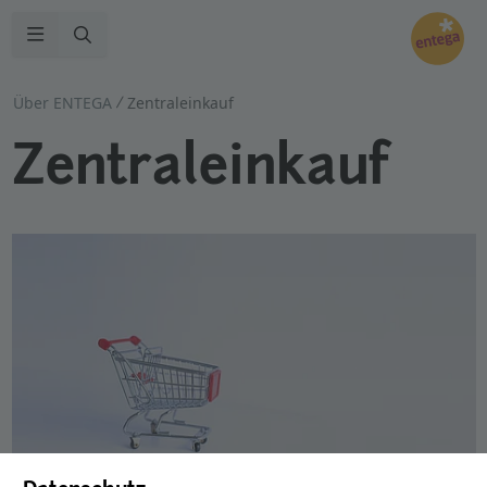
Zur Suche
Navigation öffnen
Über ENTEGA
Zentraleinkauf
Zentraleinkauf