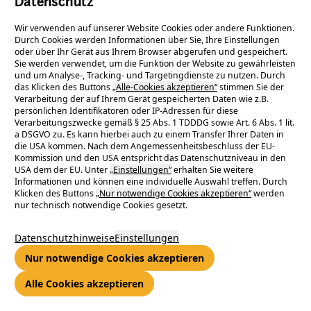
Datenschutz
Wir verwenden auf unserer Website Cookies oder andere Funktionen.
Durch Cookies werden Informationen über Sie, Ihre Einstellungen
Der Zentraleinkauf.
oder über Ihr Gerät aus Ihrem Browser abgerufen und gespeichert.
Sie werden verwendet, um die Funktion der Website zu gewährleisten
Nachhaltigkeit von Anfang an.
und um Analyse-, Tracking- und Targetingdienste zu nutzen. Durch
das Klicken des Buttons
„Alle-Cookies akzeptieren“
stimmen Sie der
Verarbeitung der auf Ihrem Gerät gespeicherten Daten wie z.B.
persönlichen Identifikatoren oder IP-Adressen für diese
Verarbeitungszwecke gemäß § 25 Abs. 1 TDDDG sowie Art. 6 Abs. 1 lit.
Wir wollen dazu beitragen, die klassische
a DSGVO zu. Es kann hierbei auch zu einem Transfer Ihrer Daten in
Versorgungswirtschaft in Deutschland und Europa zu
die USA kommen. Nach dem Angemessenheitsbeschluss der EU-
Kommission und den USA entspricht das Datenschutzniveau in den
verändern und haben bei uns selbst angefangen. Wir
USA dem der EU. Unter
„Einstellungen“
erhalten Sie weitere
betreiben den Wandel zum Energie- und
Informationen und können eine individuelle Auswahl treffen. Durch
Klicken des Buttons
„Nur notwendige Cookies akzeptieren“
werden
Infrastrukturdienstleister für eine moderne Daseinsvorsorge.
nur technisch notwendige Cookies gesetzt.
Datenschutzhinweise
Einstellungen
Nur notwendige Cookies akzeptieren
Allgemeine Einkaufsgrundsätze
Alle Cookies akzeptieren
der ENTEGA AG