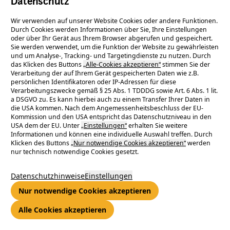
Datenschutz
Wir verwenden auf unserer Website Cookies oder andere Funktionen.
Durch Cookies werden Informationen über Sie, Ihre Einstellungen
2.300 Experten, 9
oder über Ihr Gerät aus Ihrem Browser abgerufen und gespeichert.
Sie werden verwendet, um die Funktion der Website zu gewährleisten
und um Analyse-, Tracking- und Targetingdienste zu nutzen. Durch
Geschäftsfelder, 1 Konzern
das Klicken des Buttons
„Alle-Cookies akzeptieren“
stimmen Sie der
Verarbeitung der auf Ihrem Gerät gespeicherten Daten wie z.B.
persönlichen Identifikatoren oder IP-Adressen für diese
Verarbeitungszwecke gemäß § 25 Abs. 1 TDDDG sowie Art. 6 Abs. 1 lit.
Der ENTEGA-Konzern ist einer der führenden Energie- und
a DSGVO zu. Es kann hierbei auch zu einem Transfer Ihrer Daten in
die USA kommen. Nach dem Angemessenheitsbeschluss der EU-
Infrastrukturdienstleister Deutschlands und einer der größten
Kommission und den USA entspricht das Datenschutzniveau in den
Anbieter von Ökostrom und klimafreundlichem* Erdgas. Die
USA dem der EU. Unter
„Einstellungen“
erhalten Sie weitere
Informationen und können eine individuelle Auswahl treffen. Durch
ENTEGA AG und ihre Tochterunternehmen ermöglichen eine
Klicken des Buttons
„Nur notwendige Cookies akzeptieren“
werden
moderne Daseinsvorsorge und leisten einen dauerhaften
nur technisch notwendige Cookies gesetzt.
Beitrag für eine zukunftsfähige Lebenswelt. Zu ihren Aufgaben
gehören die regenerative Energieerzeugung, die klassische
Datenschutzhinweise
Einstellungen
Versorgung mit Energie und Wasser, genau so wie der Betrieb
Nur notwendige Cookies akzeptieren
und Bau von Telekommunikations- und Energienetzen und
energieeffizienten Großanlagen.
Alle Cookies akzeptieren
Alle Unternehmen des ENTEGA-Konzerns haben ein