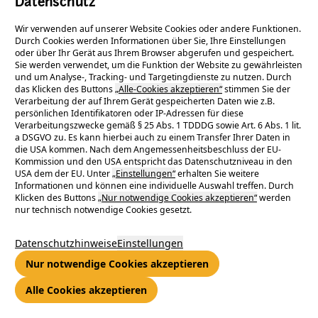
Datenschutz
Wir verwenden auf unserer Website Cookies oder andere Funktionen.
Durch Cookies werden Informationen über Sie, Ihre Einstellungen
oder über Ihr Gerät aus Ihrem Browser abgerufen und gespeichert.
Sie werden verwendet, um die Funktion der Website zu gewährleisten
Aus Abwasser machen wir wieder
und um Analyse-, Tracking- und Targetingdienste zu nutzen. Durch
das Klicken des Buttons
„Alle-Cookies akzeptieren“
stimmen Sie der
Verarbeitung der auf Ihrem Gerät gespeicherten Daten wie z.B.
sauberes Wasser.
persönlichen Identifikatoren oder IP-Adressen für diese
Verarbeitungszwecke gemäß § 25 Abs. 1 TDDDG sowie Art. 6 Abs. 1 lit.
a DSGVO zu. Es kann hierbei auch zu einem Transfer Ihrer Daten in
die USA kommen. Nach dem Angemessenheitsbeschluss der EU-
Kommission und den USA entspricht das Datenschutzniveau in den
Auch mit unserer Abwasserreinigung leisten wir einen
USA dem der EU. Unter
„Einstellungen“
erhalten Sie weitere
wichtigen Beitrag zum Umweltschutz. Die ENTEGA
Informationen und können eine individuelle Auswahl treffen. Durch
Klicken des Buttons
„Nur notwendige Cookies akzeptieren“
werden
Abwasserreinigung GmbH & Co. KG betreibt seit 1989 im
nur technisch notwendige Cookies gesetzt.
Auftrag der Wissenschaftsstadt Darmstadt die zwei
Darmstädter Klärwerke. Mit modernster umweltschonender
Datenschutzhinweise
Einstellungen
Klärtechnik sorgen wir dafür, dass die Abwässer der Stadt klar
Nur notwendige Cookies akzeptieren
und sauber in Bäche und Flüsse gelangen.
Alle Cookies akzeptieren
Zwei Klärwerke, die Millionen Liter Wasser sauber machen.