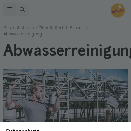
Zur Suche
Navigation öffnen
Geschäftsfelder
Öffentl.-Rechtl. Betriebsführung
Abwasserreinigung
Abwasserreinigun