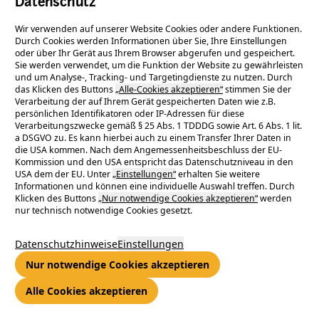
Datenschutz
Smart Charging Funktion in der kostenlosen ENTEGA Cockpit App
wird das Laden von Elektroautos nicht nur komfortabler, sondern
Wir verwenden auf unserer Website Cookies oder andere Funktionen.
Durch Cookies werden Informationen über Sie, Ihre Einstellungen
auch kosteneffizienter.
oder über Ihr Gerät aus Ihrem Browser abgerufen und gespeichert.
Sie werden verwendet, um die Funktion der Website zu gewährleisten
Die neue Funktion „Optimierung“ ermöglicht das sogenannte
und um Analyse-, Tracking- und Targetingdienste zu nutzen. Durch
das Klicken des Buttons
„Alle-Cookies akzeptieren“
stimmen Sie der
Smart Charging: das kostenoptimierte Laden nach dem
Verarbeitung der auf Ihrem Gerät gespeicherten Daten wie z.B.
Börsenpreis für Strom. Sobald das Fahrzeug und/oder die
persönlichen Identifikatoren oder IP-Adressen für diese
Verarbeitungszwecke gemäß § 25 Abs. 1 TDDDG sowie Art. 6 Abs. 1 lit.
Wallbox in der App angemeldet ist, kann die Nutzerin oder der
a DSGVO zu. Es kann hierbei auch zu einem Transfer Ihrer Daten in
Nutzer seine individuellen Ladepräferenzen festlegen: zum
die USA kommen. Nach dem Angemessenheitsbeschluss der EU-
Beispiel Beginn und Ende des Ladevorgangs sowie einen
Kommission und den USA entspricht das Datenschutzniveau in den
USA dem der EU. Unter
„Einstellungen“
erhalten Sie weitere
Mindestladestand, um für alle Eventualitäten gerüstet zu sein.
Informationen und können eine individuelle Auswahl treffen. Durch
Auf Basis dieser Daten errechnet die App den optimalen
Klicken des Buttons
„Nur notwendige Cookies akzeptieren“
werden
nur technisch notwendige Cookies gesetzt.
Ladevorgang und bezieht dabei aktuelle und prognostizierte
Preissignale ein. Diese werden u.a. durch die Verfügbarkeiten
Datenschutzhinweise
Einstellungen
von erneuerbaren Energien bestimmt. Wer die Funktion nutzt,
Nur notwendige Cookies akzeptieren
reduziert nicht nur aktiv die Ladekosten, sondern trägt
gleichzeitig dazu bei, vorhandene Erzeugungs- und
Alle Cookies akzeptieren
Netzkapazitäten effizient zu nutzen.