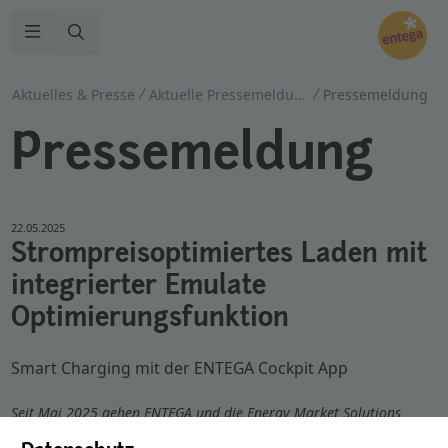
Zur Suche
Navigation öffnen
Aktuelles & Presse
Aktuelle Pressemeldungen
Pressemeldung
Pressemeldung
22.05.2025
Strompreisoptimiertes Laden mit
integrierter Emulate
Optimierungsfunktion
Smart Charging mit der ENTEGA Cockpit App
Seit Mai 2025 gehen ENTEGA und die Energy Market Solutions
einen weiteren Schritt in Richtung smarter Mobilität: Mit der neuen