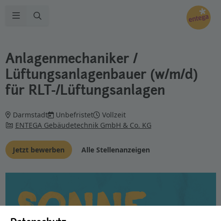
Zur Suche
Navigation öffnen
Anlagenmechaniker /
Lüftungsanlagenbauer (w/m/d)
für RLT-/Lüftungsanlagen
Darmstadt
Unbefristet
Vollzeit
ENTEGA Gebäudetechnik GmbH & Co. KG
Jetzt bewerben
Alle Stellenanzeigen
Sonne