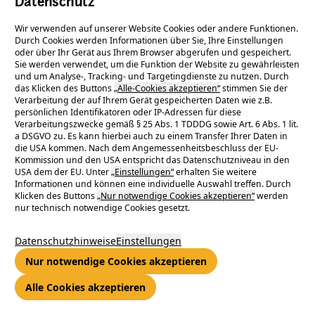
Datenschutz
tanken
Wir verwenden auf unserer Website Cookies oder andere Funktionen.
Durch Cookies werden Informationen über Sie, Ihre Einstellungen
oder über Ihr Gerät aus Ihrem Browser abgerufen und gespeichert.
Sie werden verwendet, um die Funktion der Website zu gewährleisten
und um Analyse-, Tracking- und Targetingdienste zu nutzen. Durch
zum Beruf machen!
das Klicken des Buttons
„Alle-Cookies akzeptieren“
stimmen Sie der
Verarbeitung der auf Ihrem Gerät gespeicherten Daten wie z.B.
persönlichen Identifikatoren oder IP-Adressen für diese
Verarbeitungszwecke gemäß § 25 Abs. 1 TDDDG sowie Art. 6 Abs. 1 lit.
a DSGVO zu. Es kann hierbei auch zu einem Transfer Ihrer Daten in
die USA kommen. Nach dem Angemessenheitsbeschluss der EU-
Kommission und den USA entspricht das Datenschutzniveau in den
USA dem der EU. Unter
„Einstellungen“
erhalten Sie weitere
Informationen und können eine individuelle Auswahl treffen. Durch
Klicken des Buttons
„Nur notwendige Cookies akzeptieren“
werden
nur technisch notwendige Cookies gesetzt.
Deine Aufgaben - Die Zukunft
Datenschutzhinweise
Einstellungen
Nur notwendige Cookies akzeptieren
mitgestalten:
Alle Cookies akzeptieren
Du führst
Installations
- und
Servicearbeiten
an