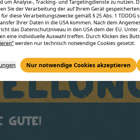
d um Analyse-, Tracking- und Targetingdienste zu nutzen. D
rt Eu
n Sie der Verarbeitung der auf Ihrem Gerät gespeicherten 
 für diese Verarbeitungszwecke gemäß § 25 Abs. 1 TDDDG sowi
Transfer Ihrer Daten in die USA kommen. Nach dem Angemes
icht das Datenschutzniveau in den USA dem der EU. Unter
n eine individuelle Auswahl treffen. Durch Klicken des But
ieren“
werden nur technisch notwendige Cookies gesetzt.
ellun
lungen
Nur notwendige Cookies akzeptieren
e Gute!