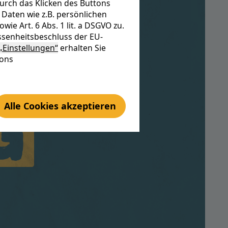
urch das Klicken des Buttons
re
Daten wie z.B. persönlichen
e Art. 6 Abs. 1 lit. a DSGVO zu.
senheitsbeschluss der EU-
„Einstellungen“
erhalten Sie
tons
g
Alle Cookies akzeptieren