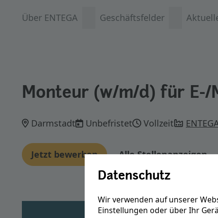
Über ENTEGA
Geschäftsfelder
Aktuell
Monteur (w/m/d) für E-
Darmstadt
Unbefristet
Vollzeit
ENTEGA
Jetzt bewerben
Alle Stellenanzeigen
Datenschutz
Wir verwenden auf unserer Webs
Einstellungen oder über Ihr Ger