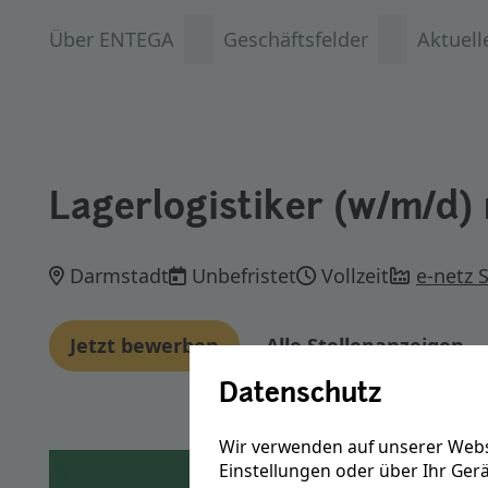
Über ENTEGA
Geschäftsfelder
Aktuell
Lagerlogistiker (w/m/d)
Darmstadt
Unbefristet
Vollzeit
e-netz 
Jetzt bewerben
Alle Stellenanzeigen
Datenschutz
Wir verwenden auf unserer Webs
Einstellungen oder über Ihr Ger