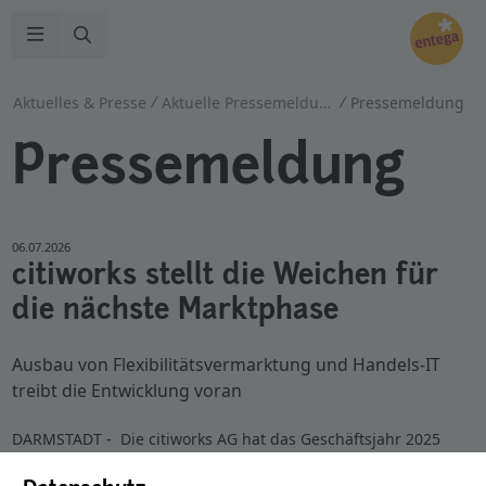
Zur Suche
Navigation öffnen
Aktuelles & Presse
Aktuelle Pressemeldungen
Pressemeldung
Pressemeldung
06.07.2026
citiworks stellt die Weichen für
die nächste Marktphase
Ausbau von Flexibilitätsvermarktung und Handels-IT
treibt die Entwicklung voran
DARMSTADT - Die citiworks AG hat das Geschäftsjahr 2025
sehr erfolgreich abgeschlossen. Der Darmstädter Spezialist für