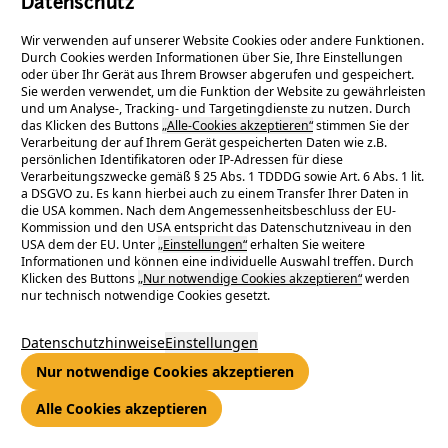
Datenschutz
hochautomatisierte Prozesse im Energiehandel sowie für die
Vermarktung von Energieanlagen, Speichern und
Wir verwenden auf unserer Website Cookies oder andere Funktionen.
energiewirtschaftlichen Flexibilitäten setzte in einem
Durch Cookies werden Informationen über Sie, Ihre Einstellungen
oder über Ihr Gerät aus Ihrem Browser abgerufen und gespeichert.
dynamischen Marktumfeld seinen strategischen Kurs
Sie werden verwendet, um die Funktion der Website zu gewährleisten
konsequent fort und baute zentrale Fähigkeiten für den
und um Analyse-, Tracking- und Targetingdienste zu nutzen. Durch
Energiemarkt der Zukunft weiter aus.
das Klicken des Buttons
„Alle-Cookies akzeptieren“
stimmen Sie der
Verarbeitung der auf Ihrem Gerät gespeicherten Daten wie z.B.
Die Umsatzerlöse im Geschäftsjahr 2025 verringerten sich
persönlichen Identifikatoren oder IP-Adressen für diese
infolge des gesunkenen Preisniveaus an den Energiemärkten
Verarbeitungszwecke gemäß § 25 Abs. 1 TDDDG sowie Art. 6 Abs. 1 lit.
a DSGVO zu. Es kann hierbei auch zu einem Transfer Ihrer Daten in
auf 1.620 Millionen Euro (Vorjahr: 1.872 Millionen Euro). Das
die USA kommen. Nach dem Angemessenheitsbeschluss der EU-
Ergebnis nach Steuern konnte von 1,9 auf 2,1 Millionen Euro
Kommission und den USA entspricht das Datenschutzniveau in den
gesteigert werden.
USA dem der EU. Unter
„Einstellungen“
erhalten Sie weitere
Informationen und können eine individuelle Auswahl treffen. Durch
Auch das Geschäft mit Power Purchase Agreements (PPA)
Klicken des Buttons
„Nur notwendige Cookies akzeptieren“
werden
entwickelte sich 2025 erfolgreich weiter. Gemeinsam mit der
nur technisch notwendige Cookies gesetzt.
ENTEGA AG und der ENTEGA Plus GmbH schloss citiworks
zusätzliche PPA-Verträge für Windkraft-, Solar- und
Datenschutzhinweise
Einstellungen
Wasserkraftanlagen mit einem Volumen von rund 0,9 TWh ab.
Nur notwendige Cookies akzeptieren
Nach dem außergewöhnlich starken Vorjahr bewegte sich das
Alle Cookies akzeptieren
Geschäft damit weiterhin auf einem hohen Niveau und
bestätigte die anhaltend hohe Nachfrage nach langfristigen