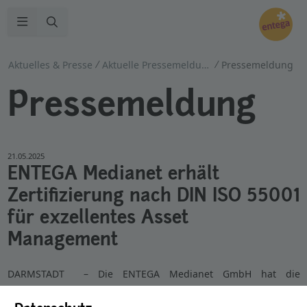
Zur Suche
Navigation öffnen
Aktuelles & Presse
Aktuelle Pressemeldungen
Pressemeldung
Pressemeldung
21.05.2025
ENTEGA Medianet erhält
Zertifizierung nach DIN ISO 55001
für exzellentes Asset
Management
DARMSTADT – Die ENTEGA Medianet GmbH hat die
renommierte Zertifizierung nach DIN ISO 55001 für ihr Asset
Managementsystem erhalten. Damit setzt das Unternehmen