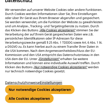
Datenschutz
neue Maßstäbe in der Telekommunikationsbranche und
Wir verwenden auf unserer Website Cookies oder andere Funktionen.
beweist seine Vorreiterrolle im Bereich systematischer und
Durch Cookies werden Informationen über Sie, Ihre Einstellungen
effizienter Infrastrukturverwaltung.
oder über Ihr Gerät aus Ihrem Browser abgerufen und gespeichert.
Sie werden verwendet, um die Funktion der Website zu gewährleisten
Die international anerkannte Norm DIN ISO 55001 definiert
und um Analyse-, Tracking- und Targetingdienste zu nutzen. Durch
hohe Standards für das Asset Management, insbesondere für
das Klicken des Buttons
„Alle-Cookies akzeptieren“
stimmen Sie der
investitionsintensive Unternehmen aus der Infrastruktur- und
Verarbeitung der auf Ihrem Gerät gespeicherten Daten wie z.B.
persönlichen Identifikatoren oder IP-Adressen für diese
Versorgungsbranche. Für ENTEGA Medianet, das den Ausbau
Verarbeitungszwecke gemäß § 25 Abs. 1 TDDDG sowie Art. 6 Abs. 1 lit.
und die nachhaltige Bewirtschaftung von Glasfasernetzen
a DSGVO zu. Es kann hierbei auch zu einem Transfer Ihrer Daten in
die USA kommen. Nach dem Angemessenheitsbeschluss der EU-
verantwortet, war die Einführung eines zertifizierten Asset
Kommission und den USA entspricht das Datenschutzniveau in den
Managementsystems ein strategisch bedeutender Schritt.
USA dem der EU. Unter
„Einstellungen“
erhalten Sie weitere
Informationen und können eine individuelle Auswahl treffen. Durch
Im Dezember 2024 unterzog sich ENTEGA Medianet einem
Klicken des Buttons
„Nur notwendige Cookies akzeptieren“
werden
anspruchsvollen vier­tägigen Audit durch die TÜV SÜD
nur technisch notwendige Cookies gesetzt.
Management Service GmbH. Dabei wurde dem Unternehmen
ein solider Reifegrad im Asset Management attestiert. Die
Datenschutzhinweise
Einstellungen
Zertifizierung bestätigt, dass die nachhaltige Verwaltung der
Nur notwendige Cookies akzeptieren
Glasfaserinfrastruktur direkt zur Daseinsvorsorge und zur
Lebensqualität der Kundinnen und Kunden in Darmstadt und
Alle Cookies akzeptieren
weiteren Regionen beiträgt.