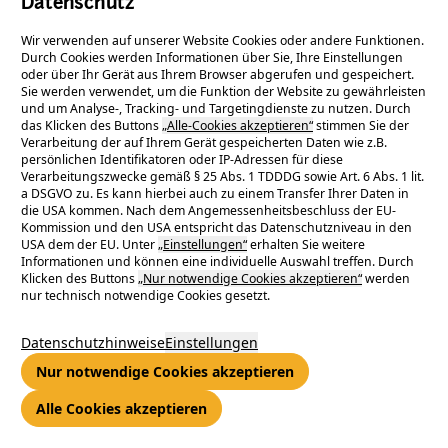
Datenschutz
beginnen am 6. Juli 2026, und dauern voraussichtlich bis Mitte
September 2026.
Wir verwenden auf unserer Website Cookies oder andere Funktionen.
Durch Cookies werden Informationen über Sie, Ihre Einstellungen
Während der Bauarbeiten muss die Versorgung nicht
oder über Ihr Gerät aus Ihrem Browser abgerufen und gespeichert.
unterbrochen werden. Es kann im Zuge der Arbeiten zu
Sie werden verwendet, um die Funktion der Website zu gewährleisten
und um Analyse-, Tracking- und Targetingdienste zu nutzen. Durch
zusätzlichem Lärm und zu Verkehrsbehinderungen kommen.
das Klicken des Buttons
„Alle-Cookies akzeptieren“
stimmen Sie der
In diesem Zeitraum kann es zu Beeinträchtigungen der
Verarbeitung der auf Ihrem Gerät gespeicherten Daten wie z.B.
Zugangswege und Parkflächen kommen. Die Anwohner
persönlichen Identifikatoren oder IP-Adressen für diese
Verarbeitungszwecke gemäß § 25 Abs. 1 TDDDG sowie Art. 6 Abs. 1 lit.
werden rechtzeitig per Handzettel informiert.
a DSGVO zu. Es kann hierbei auch zu einem Transfer Ihrer Daten in
Über Versorgungsstörungen und Behinderungen durch
die USA kommen. Nach dem Angemessenheitsbeschluss der EU-
Kommission und den USA entspricht das Datenschutzniveau in den
Baustellen wird über die
App e-netz Ticker
und auf
www.e-
USA dem der EU. Unter
„Einstellungen“
erhalten Sie weitere
netz-suedhessen.de
informiert.
Informationen und können eine individuelle Auswahl treffen. Durch
Klicken des Buttons
„Nur notwendige Cookies akzeptieren“
werden
nur technisch notwendige Cookies gesetzt.
Zurück zur Übersicht
Datenschutzhinweise
Einstellungen
Nur notwendige Cookies akzeptieren
Alle Cookies akzeptieren