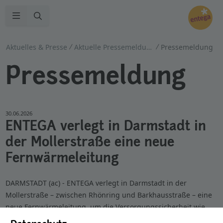
Zur Suche
Navigation öffnen
Aktuelles & Presse
Aktuelle Pressemeldungen
Pressemeldung
Pressemeldung
30.06.2026
ENTEGA verlegt in Darmstadt in
der Mollerstraße eine neue
Fernwärmeleitung
DARMSTADT (ac) - ENTEGA verlegt in Darmstadt in der
Mollerstraße – zwischen Rhönring und Barkhausstraße – eine
neue Fernwärmeleitung, um die Versorgungssicherheit wie
bisher auf hohem Niveau sicherzustellen. Die Arbeiten