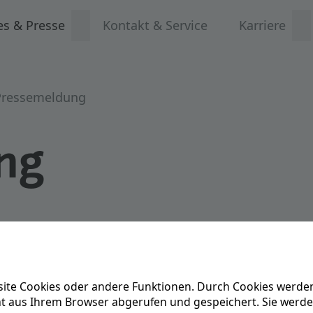
es & Presse
Kontakt & Service
Karriere
Pressemeldung
ng
rom- und Gasversorgung wei
ite Cookies oder andere Funktionen. Durch Cookies werden
ENTEGA AG setzen ihre langjährige, enge Zusammenarb
ät aus Ihrem Browser abgerufen und gespeichert. Sie werd