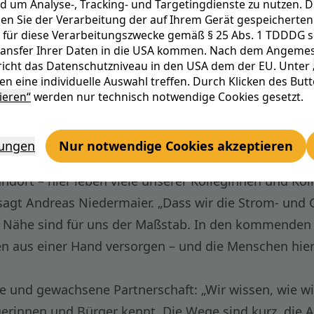
d um Analyse-, Tracking- und Targetingdienste zu nutzen. D
edermaier, ENTEGA-Vorstand für Personal und Infras
n Sie der Verarbeitung der auf Ihrem Gerät gespeicherten 
sellschaft, der e-netz Südhessen AG, hatte sich EN
 für diese Verarbeitungszwecke gemäß § 25 Abs. 1 TDDDG sowi
Transfer Ihrer Daten in die USA kommen. Nach dem Angemes
icht das Datenschutzniveau in den USA dem der EU. Unter
onzessionsgebiet und ist ein zentraler Energiestan
n eine individuelle Auswahl treffen. Durch Klicken des But
ie ist kommunale Anteilseignerin der ENTEGA AG, häl
ieren“
werden nur technisch notwendige Cookies gesetzt.
ist damit mittelbar an der e-netz Südhessen AG bet
ihr Zuhause. Hier zeigt sich, was ENTEGA als integr
lungen
Nur notwendige Cookies akzeptieren
ses der Region – wirtschaftlich, kommunal und mensc
tandort – hier leben viele unserer Kolleginnen und Ko
sagt Andreas Niedermaier. „Dass wir die Strom- und G
nd Nähe sind für uns der Maßstab. In den kommenden 
en aus einer Hand versorgen – und die Menschen hie
 und gewachsene Partnerschaft: „Wir wissen, wie wich
gerinnen und Bürger kennt. Die Wege sind kurz, die 