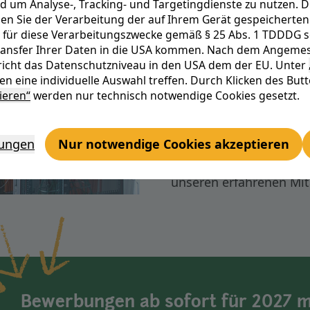
d um Analyse-, Tracking- und Targetingdienste zu nutzen. D
n Sie der Verarbeitung der auf Ihrem Gerät gespeicherten 
Wie wir die Energiewend
 für diese Verarbeitungszwecke gemäß § 25 Abs. 1 TDDDG sowi
Transfer Ihrer Daten in die USA kommen. Nach dem Angemes
dualen Studium Informa
icht das Datenschutzniveau in den USA dem der EU. Unter
meisterst du im Beruf j
n eine individuelle Auswahl treffen. Durch Klicken des But
Hochschule Darmstadt, 
ieren“
werden nur technisch notwendige Cookies gesetzt.
Wahlpflichtfächern ein
Praxisphasen arbeitest 
lungen
Nur notwendige Cookies akzeptieren
Tochterunternehmen mit
unseren erfahrenen Mit
Bewerbungen ab sofort für 2027 m