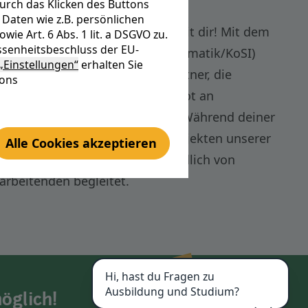
urch das Klicken des Buttons
Daten wie z.B. persönlichen
e digitalisieren? Am liebsten mit dir! Mit dem
e Art. 6 Abs. 1 lit. a DSGVO zu.
senheitsbeschluss der EU-
tik (kooperatives Studium Informatik/KoSI)
„Einstellungen“
erhalten Sie
ede Herausforderung. Unser Partner, die
tons
macht durch ein breites Angebot an
 individuelles Studium möglich. Während deiner
du bei uns in verschiedenen Projekten unserer
Alle Cookies akzeptieren
. Dabei wirst du selbstverständlich von
arbeitenden begleitet.
Hi, hast du Fragen zu
Ausbildung und Studium?
öglich!