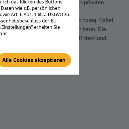
urch das Klicken des Buttons
 von Mini-Blockheizkraftwerken in privaten
Daten wie z.B. persönlichen
e Art. 6 Abs. 1 lit. a DSGVO zu.
 für die dezentralen Energieversorgung. Dabei
senheitsbeschluss der EU-
„Einstellungen“
erhalten Sie
rme auch sinnvoll genutzt werden kann. Die
tons
diese Technologie besonders effizient und
Alle Cookies akzeptieren