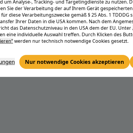
d um Analyse-, Tracking- und Targetingdienste zu nutzen. D
Entwicklungspotenzial sehen wir auch im Einsatz
n Sie der Verarbeitung der auf Ihrem Gerät gespeicherten 
Haushalten.
 für diese Verarbeitungszwecke gemäß § 25 Abs. 1 TDDDG sowi
Die Kraft-Wärme-Kopplung eignet sich besonders
Transfer Ihrer Daten in die USA kommen. Nach dem Angemes
icht das Datenschutzniveau in den USA dem der EU. Unter
findet die Stromerzeugung dort statt, wo die Wä
n eine individuelle Auswahl treffen. Durch Klicken des But
gleichzeitig Nutzung von Strom und Wärme mach 
ieren“
werden nur technisch notwendige Cookies gesetzt.
umweltschonend.
lungen
Nur notwendige Cookies akzeptieren