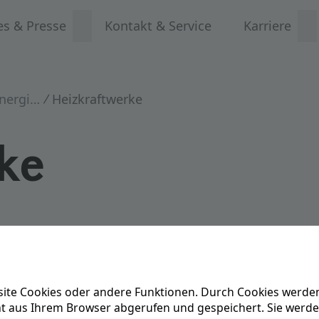
es & Presse
Kontakt & Service
Karriere
Konventionelle Energien
Heizkraftwerke
ke
ft-Wärme-Kopplung in ihren Heizkraftwerke
ite Cookies oder andere Funktionen. Durch Cookies werden
Als Brennstoffe kommen Erdgas, Klärgas, Öl aber
ät aus Ihrem Browser abgerufen und gespeichert. Sie werd