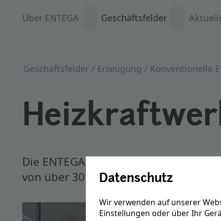
Über ENTEGA
Geschäftsfelder
Aktuell
Geschäftsfelder
Erzeugung
Heizkraftwer
Die ENTEGA nutzt das Prinzip der Kra
von über 30 MW.
Datenschutz
Wir verwenden auf unserer Webs
Einstellungen oder über Ihr Ger