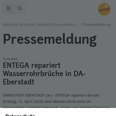
Zur Suche
Navigation öffnen
Aktuelles & Presse
Aktuelle Pressemeldungen
Pressemeldung
Pressemeldung
12.04.2024
ENTEGA repariert
Wasserrohrbrüche in DA-
Eberstadt
DARMSTADT-EBERSTADT (ac) - ENTEGA repariert derzeit
(Freitag, 12. April 2024) zwei Wasserrohrbrüche im
Darmstädter Stadtteil Eberstadt, indem das defekte Teilstück
ersetzt wird. Die beiden Störungen waren gegen Mitternacht