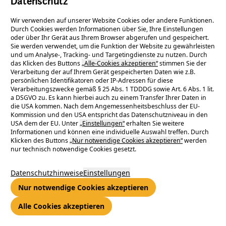
Datenschutz
in der Reuterallee und um 1 Uhr in der Nacht in der
Mühltalstraße gemeldet worden. Die Wasserversorgung für
Wir verwenden auf unserer Website Cookies oder andere Funktionen.
Durch Cookies werden Informationen über Sie, Ihre Einstellungen
die betroffenen Haushalte in der Umgebung wird
oder über Ihr Gerät aus Ihrem Browser abgerufen und gespeichert.
voraussichtlich bis zum frühen Nachmittag wieder hergestellt
Sie werden verwendet, um die Funktion der Website zu gewährleisten
und um Analyse-, Tracking- und Targetingdienste zu nutzen. Durch
sein.
das Klicken des Buttons
„Alle-Cookies akzeptieren“
stimmen Sie der
Über Versorgungsstörungen und Behinderungen durch
Verarbeitung der auf Ihrem Gerät gespeicherten Daten wie z.B.
Baustellen wird über die
App e-netz Ticker
und auf
www.e-
persönlichen Identifikatoren oder IP-Adressen für diese
Verarbeitungszwecke gemäß § 25 Abs. 1 TDDDG sowie Art. 6 Abs. 1 lit.
netz-suedhessen.de
informiert.
a DSGVO zu. Es kann hierbei auch zu einem Transfer Ihrer Daten in
die USA kommen. Nach dem Angemessenheitsbeschluss der EU-
Kommission und den USA entspricht das Datenschutzniveau in den
Zurück zur Übersicht
USA dem der EU. Unter
„Einstellungen“
erhalten Sie weitere
Informationen und können eine individuelle Auswahl treffen. Durch
Klicken des Buttons
„Nur notwendige Cookies akzeptieren“
werden
nur technisch notwendige Cookies gesetzt.
Datenschutzhinweise
Einstellungen
Nur notwendige Cookies akzeptieren
Alle Cookies akzeptieren
Immer für Sie da