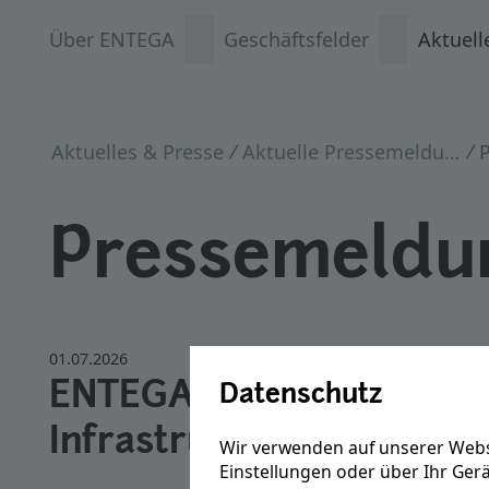
Über ENTEGA
Geschäftsfelder
Aktuell
Aktuelles & Presse
Aktuelle Pressemeldungen
Pressemeldu
01.07.2026
ENTEGA stärkt wirtschaft
Datenschutz
Infrastruktur der Regio
Wir verwenden auf unserer Webs
Einstellungen oder über Ihr Ger