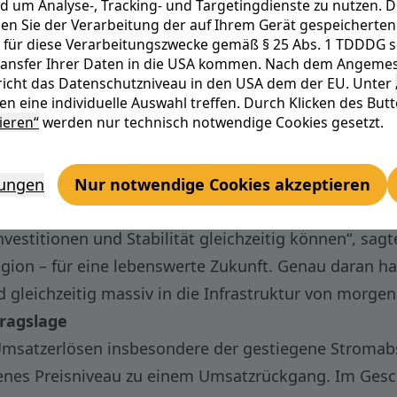
d um Analyse-, Tracking- und Targetingdienste zu nutzen. D
n Sie der Verarbeitung der auf Ihrem Gerät gespeicherten 
 für diese Verarbeitungszwecke gemäß § 25 Abs. 1 TDDDG sowi
Transfer Ihrer Daten in die USA kommen. Nach dem Angemes
 Telekommunikationsanbieter ENTEGA hat im Geschäf
icht das Datenschutzniveau in den USA dem der EU. Unter
e Transformation der Energie- und Infrastruktursyste
n eine individuelle Auswahl treffen. Durch Klicken des But
ieren“
werden nur technisch notwendige Cookies gesetzt.
pannungen, volatilen Energiemärkten und anspruchsv
gebnisplanung.
5 bei 3.121 Mio. Euro. Das EBIT (Ergebnis vor Zinse
lungen
Nur notwendige Cookies akzeptieren
gewinn belief sich auf 46,4 Mio. Euro und übertraf d
vestitionen und Stabilität gleichzeitig können“, sa
egion – für eine lebenswerte Zukunft. Genau daran ha
 gleichzeitig massiv in die Infrastruktur von morgen 
tragslage
n Umsatzerlösen insbesondere der gestiegene Stroma
nes Preisniveau zu einem Umsatzrückgang. Im Gesch