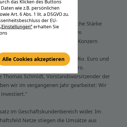
urch das Klicken des Buttons
Daten wie z.B. persönlichen
e Art. 6 Abs. 1 lit. a DSGVO zu.
senheitsbeschluss der EU-
tsjahr 2025 seine wirtschaftliche Stärke
„Einstellungen“
erhalten Sie
me in Südhessen gestellt. In einem
tons
oller Regulierung steigerte der Konzern
n und Steuern) erreichte 121,7 Mio. Euro und
Alle Cookies akzeptieren
en geplanten Wert um 2,8 Mio. Euro.
gte Thomas Schmidt, Vorstandsvorsitzender der
ben wir im vergangenen Jahr gearbeitet: Wir
investiert.“
bsatz im Geschäftskundenbereich wider. Im
äftsfeld Netze stiegen die Umsätze aus