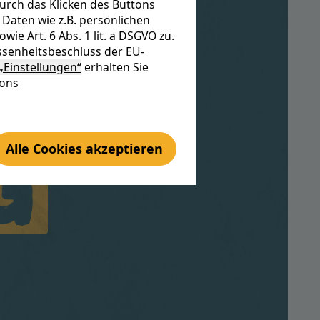
urch das Klicken des Buttons
re
Daten wie z.B. persönlichen
e Art. 6 Abs. 1 lit. a DSGVO zu.
senheitsbeschluss der EU-
„Einstellungen“
erhalten Sie
tons
g
Alle Cookies akzeptieren