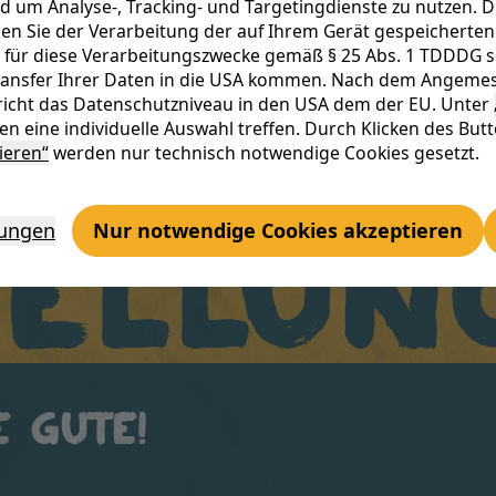
d um Analyse-, Tracking- und Targetingdienste zu nutzen. D
rt Eu
n Sie der Verarbeitung der auf Ihrem Gerät gespeicherten 
 für diese Verarbeitungszwecke gemäß § 25 Abs. 1 TDDDG sowi
Transfer Ihrer Daten in die USA kommen. Nach dem Angemes
icht das Datenschutzniveau in den USA dem der EU. Unter
n eine individuelle Auswahl treffen. Durch Klicken des But
ieren“
werden nur technisch notwendige Cookies gesetzt.
ellun
lungen
Nur notwendige Cookies akzeptieren
e Gute!