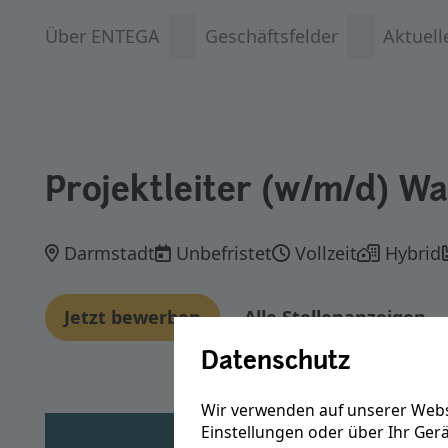
Über ENTEGA
Geschäftsfelder
Aktuell
Projektleiter (w/m/d) W
Darmstadt
Unbefristet
Vollzeit
Hybrid
Jetzt bewerben
Alle Stellenanzeigen
Datenschutz
Wir verwenden auf unserer Webs
Einstellungen oder über Ihr Ger