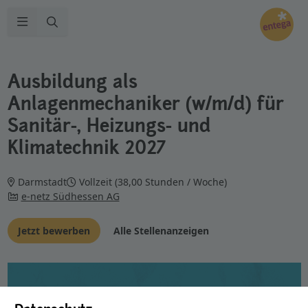
Zur Suche
Navigation öffnen
Ausbildung als
Anlagenmechaniker (w/m/d) für
Sanitär-, Heizungs- und
Klimatechnik 2027
Darmstadt
Vollzeit (38,00 Stunden / Woche)
e-netz Südhessen AG
Jetzt bewerben
Alle Stellenanzeigen
Sonne