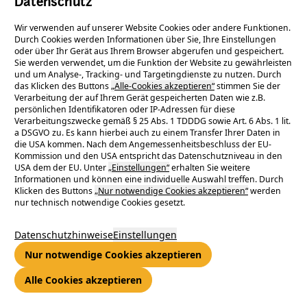
Datenschutz
Wir verwenden auf unserer Website Cookies oder andere Funktionen.
tanken
Durch Cookies werden Informationen über Sie, Ihre Einstellungen
oder über Ihr Gerät aus Ihrem Browser abgerufen und gespeichert.
Sie werden verwendet, um die Funktion der Website zu gewährleisten
und um Analyse-, Tracking- und Targetingdienste zu nutzen. Durch
das Klicken des Buttons
„Alle-Cookies akzeptieren“
stimmen Sie der
Verarbeitung der auf Ihrem Gerät gespeicherten Daten wie z.B.
zum Beruf machen!
persönlichen Identifikatoren oder IP-Adressen für diese
Verarbeitungszwecke gemäß § 25 Abs. 1 TDDDG sowie Art. 6 Abs. 1 lit.
a DSGVO zu. Es kann hierbei auch zu einem Transfer Ihrer Daten in
die USA kommen. Nach dem Angemessenheitsbeschluss der EU-
Kommission und den USA entspricht das Datenschutzniveau in den
USA dem der EU. Unter
„Einstellungen“
erhalten Sie weitere
Informationen und können eine individuelle Auswahl treffen. Durch
Klicken des Buttons
„Nur notwendige Cookies akzeptieren“
werden
nur technisch notwendige Cookies gesetzt.
Datenschutzhinweise
Einstellungen
Deine Aufgaben - Die Zukunft
Nur notwendige Cookies akzeptieren
Alle Cookies akzeptieren
mitgestalten: