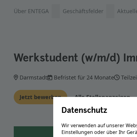
Über ENTEGA
Geschäftsfelder
Aktuell
Werkstudent (w/m/d) Im
Darmstadt
Befristet für 24 Monate
Teilze
Jetzt bewerben
Alle Stellenanzeigen
Datenschutz
Wir verwenden auf unserer Webs
Einstellungen oder über Ihr Ger