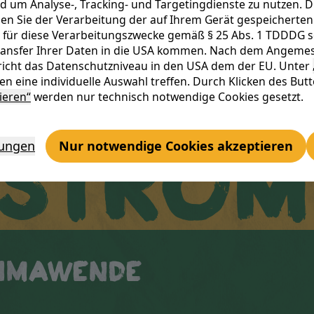
d um Analyse-, Tracking- und Targetingdienste zu nutzen. D
imm m
n Sie der Verarbeitung der auf Ihrem Gerät gespeicherten 
 für diese Verarbeitungszwecke gemäß § 25 Abs. 1 TDDDG sowi
Transfer Ihrer Daten in die USA kommen. Nach dem Angemes
icht das Datenschutzniveau in den USA dem der EU. Unter
n eine individuelle Auswahl treffen. Durch Klicken des But
ieren“
werden nur technisch notwendige Cookies gesetzt.
 Strom
lungen
Nur notwendige Cookies akzeptieren
limawende