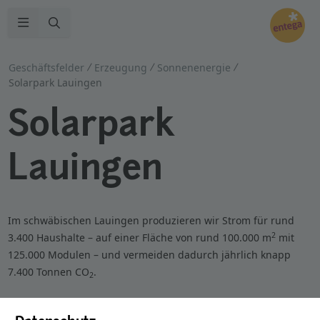
Zur Suche
Navigation öffnen
Geschäftsfelder
Erzeugung
Sonnenenergie
Solarpark Lauingen
Solarpark
Lauingen
Im schwäbischen Lauingen produzieren wir Strom für rund
2
3.400 Haushalte – auf einer Fläche von rund 100.000 m
mit
125.000 Modulen – und vermeiden dadurch jährlich knapp
7.400 Tonnen CO
.
2