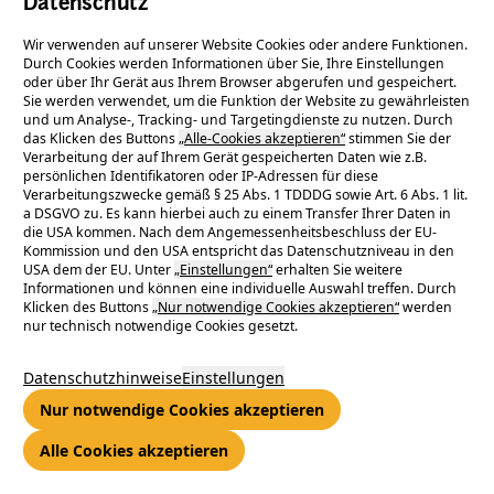
Datenschutz
engagiert sich die…
Wir verwenden auf unserer Website Cookies oder andere Funktionen.
Durch Cookies werden Informationen über Sie, Ihre Einstellungen
Solarpark Leiwen-Sonnenberg
oder über Ihr Gerät aus Ihrem Browser abgerufen und gespeichert.
Sie werden verwendet, um die Funktion der Website zu gewährleisten
Geschäftsfelder Erzeugung Sonnenenergie Solarpark Leiwen-
und um Analyse-, Tracking- und Targetingdienste zu nutzen. Durch
das Klicken des Buttons
„Alle-Cookies akzeptieren“
stimmen Sie der
Sonnenberg Solarpark Leiwen-Sonnenberg In der Nähe von
Verarbeitung der auf Ihrem Gerät gespeicherten Daten wie z.B.
Trier…
persönlichen Identifikatoren oder IP-Adressen für diese
Verarbeitungszwecke gemäß § 25 Abs. 1 TDDDG sowie Art. 6 Abs. 1 lit.
a DSGVO zu. Es kann hierbei auch zu einem Transfer Ihrer Daten in
Solarpark Lampertheim
die USA kommen. Nach dem Angemessenheitsbeschluss der EU-
Kommission und den USA entspricht das Datenschutzniveau in den
Geschäftsfelder Erzeugung Sonnenenergie Solarpark
USA dem der EU. Unter
„Einstellungen“
erhalten Sie weitere
Informationen und können eine individuelle Auswahl treffen. Durch
Lampertheim Solarpark Lampertheim Ende 2024 wurde der
Klicken des Buttons
„Nur notwendige Cookies akzeptieren“
werden
von der GGEW AG…
nur technisch notwendige Cookies gesetzt.
Datenschutzhinweise
Einstellungen
Barrierefreiheit
Nur notwendige Cookies akzeptieren
Erklärung zur Barrierefreiheit Diese Erklärung zur
Alle Cookies akzeptieren
Barrierefreiheit gilt für die Webseite der ENTEGA AG unter…