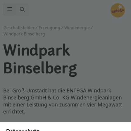
Zur Suche
Navigation öffnen
Geschäftsfelder
Erzeugung
Windenergie
Windpark Binselberg
Windpark
Binselberg
Bei Groß-Umstadt hat die ENTEGA Windpark
Binselberg GmbH & Co. KG Windenergieanlagen
mit einer Leistung von zusammen vier Megawatt
errichtet.